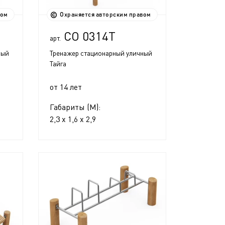
вом
Охраняется авторским правом
СО 0314Т
арт.
ный
Тренажер стационарный уличный
Тайга
от 14 лет
Габариты (М):
2,3 x 1,6 x 2,9