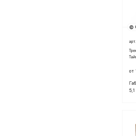
арт.
Тре
Тай
от 
Га
5,1