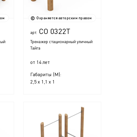
вом
Охраняется авторским правом
СО 0322Т
арт.
ный
Тренажер стационарный уличный
Тайга
от 14 лет
Габариты (М):
2,5 x 1,1 x 1