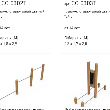
СО 0302Т
СО 0303Т
арт.
нажер стационарный уличный
Тренажер стационарный улич
га
Тайга
14 лет
от 14 лет
бариты (М):
Габариты (М):
 x 1,8 x 2,9
5,3 x 1,7 x 2,8
Охраняется авторским правом
Охраняется авторским пра