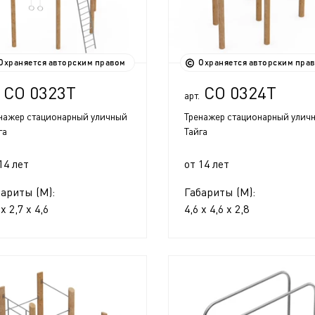
Охраняется авторским правом
Охраняется авторским пра
СО 0323Т
СО 0324Т
арт.
нажер стационарный уличный
Тренажер стационарный улич
га
Тайга
14 лет
от 14 лет
бариты (М):
Габариты (М):
 x 2,7 x 4,6
4,6 x 4,6 x 2,8