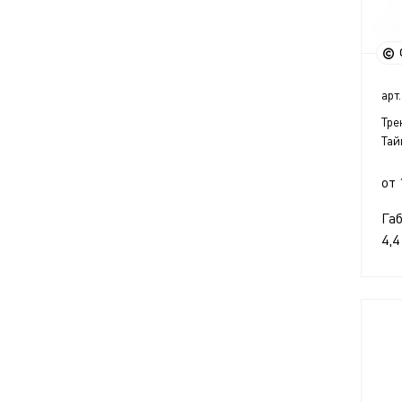
арт.
Тре
Тай
от 
Га
4,4