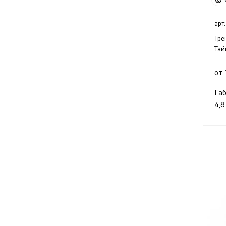
арт.
Тре
Тай
от 
Га
4,8