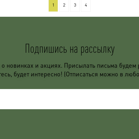
1
2
3
4
Подпишись на рассылку
о новинках и акциях. Присылать письма будем р
сь, будет интересно! (Отписаться можно в люб