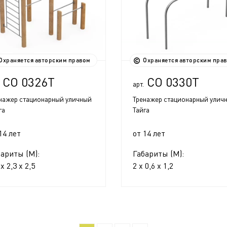
Охраняется авторским правом
Охраняется авторским пра
СО 0326Т
СО 0330Т
арт.
нажер стационарный уличный
Тренажер стационарный улич
га
Тайга
14 лет
от 14 лет
бариты (М):
Габариты (М):
 x 2,3 x 2,5
2 x 0,6 x 1,2