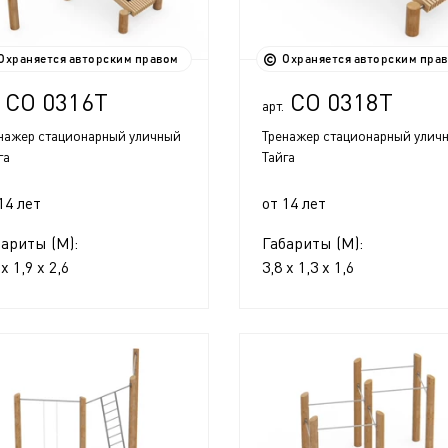
Охраняется авторским правом
Охраняется авторским пра
СО 0316Т
СО 0318Т
арт.
нажер стационарный уличный
Тренажер стационарный улич
га
Тайга
14 лет
от 14 лет
бариты (М):
Габариты (М):
 x 1,9 x 2,6
3,8 x 1,3 x 1,6