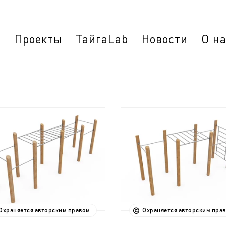
г
Проекты
ТайгаLab
Новости
О н
Охраняется авторским правом
Охраняется авторским пра