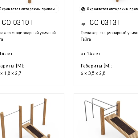
Охраняется авторским правом
Охраняется авторским пра
СО 0310Т
СО 0313Т
арт.
нажер стационарный уличный
Тренажер стационарный улич
га
Тайга
14 лет
от 14 лет
бариты (М):
Габариты (М):
 x 1,8 x 2,7
6 x 3,5 x 2,8