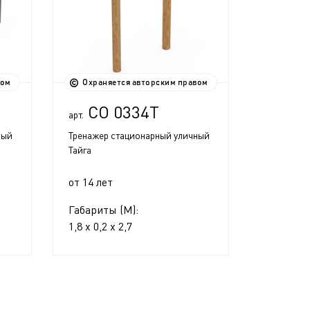
вом
Охраняется авторским правом
СО 0334Т
арт.
ный
Тренажер стационарный уличный
Тайга
от 14 лет
Габариты (М):
1,8 x 0,2 x 2,7