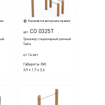
вом
Охраняется авторским правом
СО 0325Т
арт.
ный
Тренажер стационарный уличный
Тайга
от 14 лет
Габариты (М):
3,9 x 1,7 x 2,6