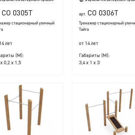
СО 0305Т
СО 0306Т
арт.
нажер стационарный уличный
Тренажер стационарный улич
га
Тайга
14 лет
от 14 лет
бариты (М):
Габариты (М):
 x 0,2 x 1,5
3,4 x 1 x 3