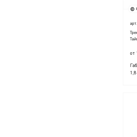
арт.
Тре
Тай
от 
Га
1,8