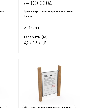
СО 0304Т
арт.
ный
Тренажер стационарный уличный
Тайга
от 14 лет
Габариты (М):
4,2 x 0,8 x 1,5
вом
Охраняется авторским правом