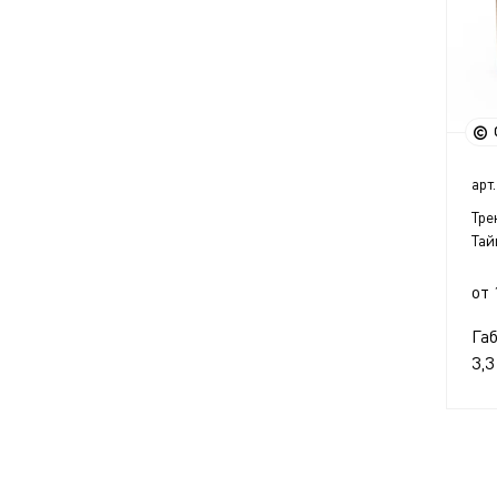
арт.
Тре
Тай
от 
Га
3,3