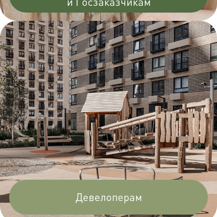
и Госзаказчикам
Девелоперам