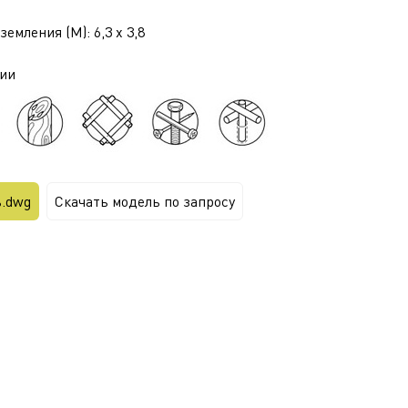
емления (М): 6,3 x 3,8
ии
ь.dwg
Скачать модель по запросу