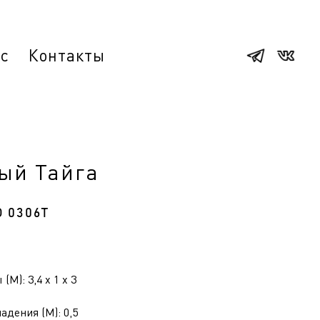
ас
Контакты
ый Тайга
О 0306Т
(М): 3,4 x 1 x 3
адения (М): 0,5