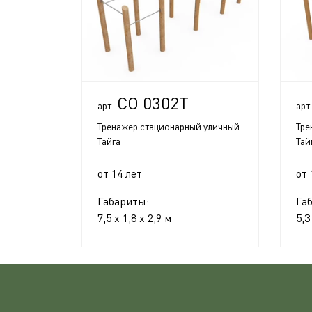
СО 0302Т
арт.
арт.
Тренажер стационарный уличный
Тре
Тайга
Тай
от 14 лет
от 
Габариты:
Га
7,5 x 1,8 x 2,9 м
5,3