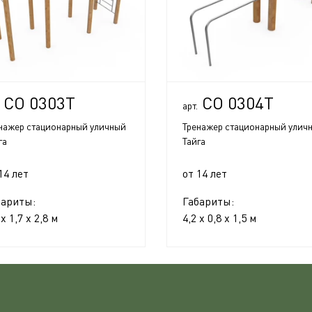
СО 0303Т
СО 0304Т
арт.
нажер стационарный уличный
Тренажер стационарный улич
га
Тайга
14 лет
от 14 лет
бариты:
Габариты:
 x 1,7 x 2,8 м
4,2 x 0,8 x 1,5 м