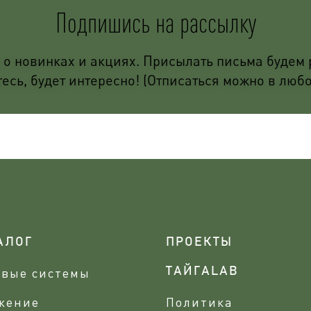
Подпишись на рассылку
о новинках и акциях. Присылать письма будем р
сь, будет интересно! (Отписаться можно в люб
АЛОГ
ПРОЕКТЫ
овые системы
ТАЙГАLAB
жение
Политика