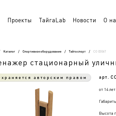
г
Проекты
ТайгаLab
Новости
О н
СО 0306Т
/
Каталог
/
Спортивное оборудование
/
Тайга спорт
/
енажер стационарный уличн
арт. С
храняется авторским правом
от 14 лет
Габариты 
Высота п