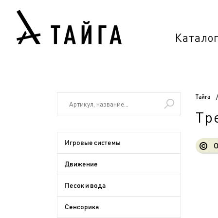
Катало
Тайга
Тр
Игровые системы
О
Движение
Песок и вода
Сенсорика