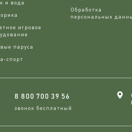
к и вода
Обработка
сорика
персональных данн
етное игровое
рудование
вые паруса
а-спорт
8 800 700 39 56
звонок бесплатный