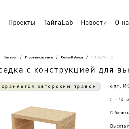
г
Проекты
ТайгаLab
Новости
О н
ИО 0727Т-10.2
/
Каталог
/
Игровые системы
/
Серия Кубики
/
седка с конструкцией для вь
арт. И
храняется авторским правом
5 — 14 л
Габариты 
Высота п