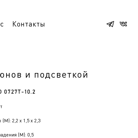
ас
Контакты
юнов и подсветкой
О 0727Т-10.2
ет
(М): 2,2 x 1,5 x 2,3
адения (М): 0,5