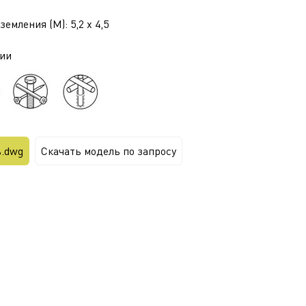
емления (М): 5,2 x 4,5
ии
ь.dwg
Скачать модель по запросу