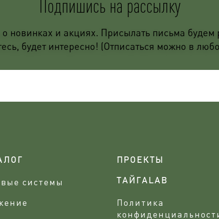
Подпишись на рассылку
о новинках и акциях. Присылать письма будем р
сь, будет интересно! (Отписаться можно в люб
АЛОГ
ПРОЕКТЫ
овые системы
ТАЙГАLAB
жение
Политика
конфиденциальност