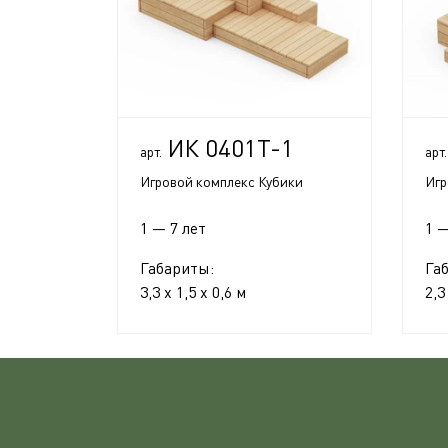
ИК 0401Т-1
арт.
арт.
Игровой комплекс Кубики
Игр
1 — 7 лет
1 —
Габариты:
Га
3,3 x 1,5 x 0,6 м
2,3