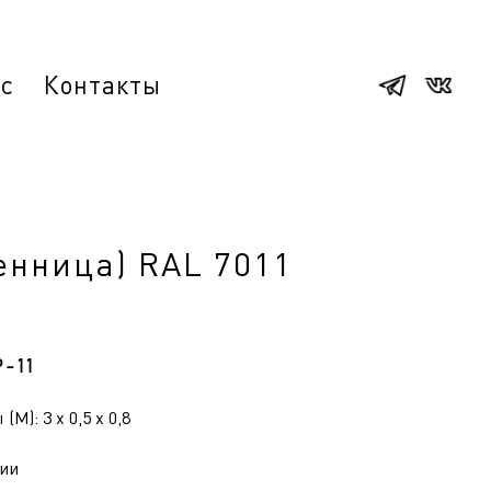
ас
Контакты
енница) RAL 7011
Р-11
(М): 3 x 0,5 x 0,8
ии