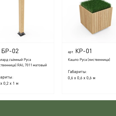
БР-02
КР-01
арт.
лард съёмный Руса
Кашпо Руса (лиственница)
ственница) RAL 7011 матовый
Габариты:
бариты:
0,6 x 0,6 x 0,6 м
 x 0,2 x 1 м