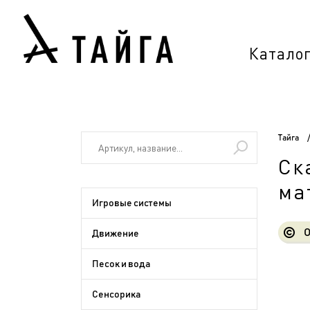
Катало
Тайга
Ск
ма
Игровые системы
О
Движение
Песок и вода
Сенсорика