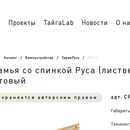
г
Проекты
ТайгаLab
Новости
О н
СР-11
/
Каталог
/
Благоустройство
/
Серия Руса
/
амья со спинкой Руса (листв
товый
арт. С
храняется авторским правом
Габариты 
Технолог