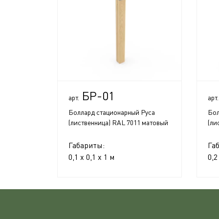
БР-01
арт.
арт.
Боллард стационарный Руса
Бол
(лиственница) RAL 7011 матовый
(ли
Габариты:
Га
0,1 x 0,1 x 1 м
0,2