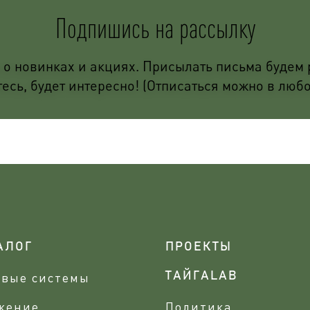
Подпишись на рассылку
о новинках и акциях. Присылать письма будем р
сь, будет интересно! (Отписаться можно в люб
АЛОГ
ПРОЕКТЫ
овые системы
ТАЙГАLAB
жение
Политика