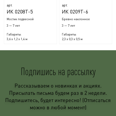
арт.
арт.
ИК 0208Т-5
ИК 0209Т-6
Мостик подвесной
Бревно наклонное
3 — 7 лет
3 — 7 лет
Габариты:
Габариты:
3,6 x 1,2 x 1,4 м
2,3 x 0,3 x 0,5 м
Подпишись на рассылку
Рассказываем о новинках и акциях.
Присылать письма будем раз в 2 недели.
Подпишитесь, будет интересно! (Отписаться
можно в любой момент)