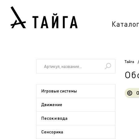
Катало
Тайга
Об
Игровые системы
О
Движение
Песок и вода
Сенсорика