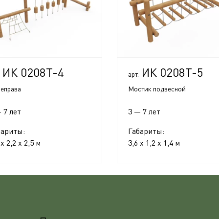
ИК 0208Т-4
ИК 0208Т-5
арт.
еправа
Мостик подвесной
 7 лет
3 — 7 лет
бариты:
Габариты:
 x 2,2 x 2,5 м
3,6 x 1,2 x 1,4 м