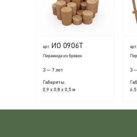
ИО 0906Т
арт.
арт.
Пирамида из брёвен
Пер
3 — 7 лет
3 —
Габариты:
Га
0,9 x 0,8 x 0,5 м
6,5