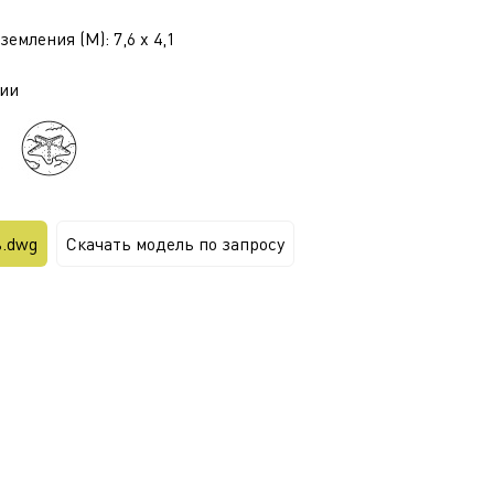
емления (М): 7,6 x 4,1
ии
ь.dwg
Скачать модель по запросу