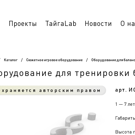
г
Проекты
ТайгаLab
Новости
О н
/
Каталог
/
Сюжетное игровое оборудование
/
Оборудование для балан
орудование для тренировки 
арт. И
храняется авторским правом
1 — 7 лет
Габариты 
Высота п