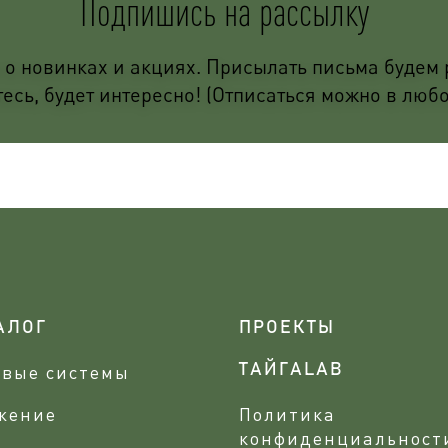
Подпишись на рассылку
о новинках и акциях. Присылать письма будем р
сь, будет интересно! (Отписаться можно в люб
АЛОГ
ПРОЕКТЫ
овые системы
ТАЙГАLAB
жение
Политика
конфиденциальност