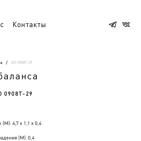
ас
Контакты
ИО 0908Т-29
са
/
баланса
О 0908Т-29
(М): 4,7 x 1,1 x 0,4
адения (М): 0,4