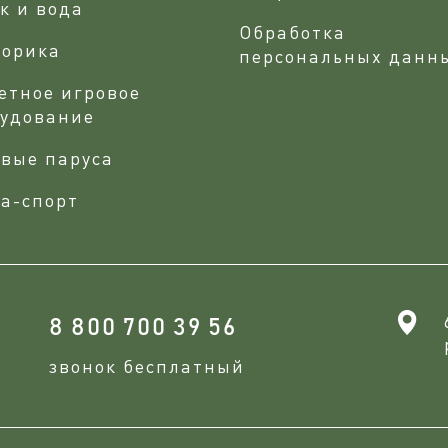
к и вода
Обработка
сорика
персональных данн
етное игровое
рудование
вые паруса
а-спорт
8 800 700 39 56
звонок бесплатный