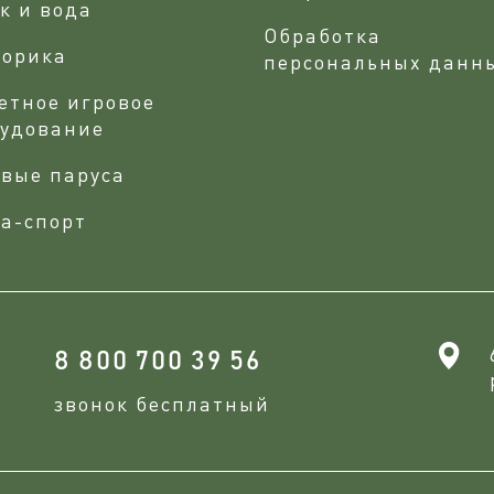
к и вода
Обработка
сорика
персональных данн
етное игровое
рудование
вые паруса
а-спорт
8 800 700 39 56
звонок бесплатный