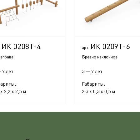
ИК 0208Т-4
ИК 0209Т-6
арт.
еправа
Бревно наклонное
 7 лет
3 — 7 лет
бариты:
Габариты:
 x 2,2 x 2,5 м
2,3 x 0,3 x 0,5 м