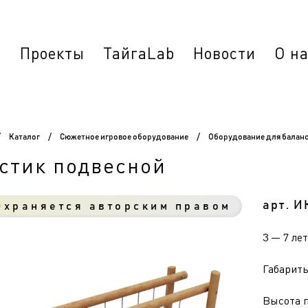
г
Проекты
ТайгаLab
Новости
О н
/
Каталог
/
Сюжетное игровое оборудование
/
Оборудование для балан
стик подвесной
арт. И
храняется авторским правом
3 — 7 лет
Габариты 
Высота п