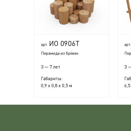
ИО 0906Т
арт.
арт.
Пирамида из брёвен
Пер
3 — 7 лет
3 —
Габариты:
Га
0,9 x 0,8 x 0,5 м
6,5