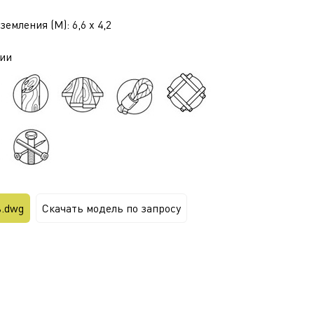
емления (М): 6,6 x 4,2
ии
ь.dwg
Скачать модель по запросу