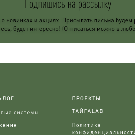
Подпишись на рассылку
о новинках и акциях. Присылать письма будем р
сь, будет интересно! (Отписаться можно в люб
АЛОГ
ПРОЕКТЫ
овые системы
ТАЙГАLAB
жение
Политика
конфиденциальност