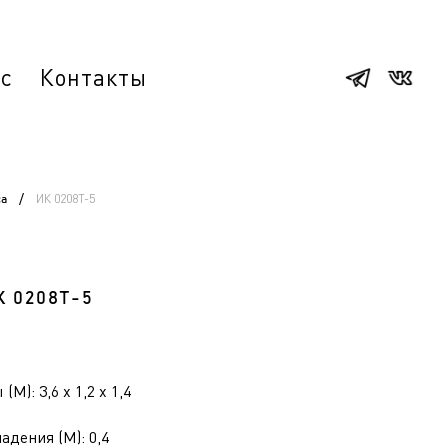
ас
Контакты
ИК 0208Т-5
са
/
К 0208Т-5
(М): 3,6 x 1,2 x 1,4
адения (М): 0,4