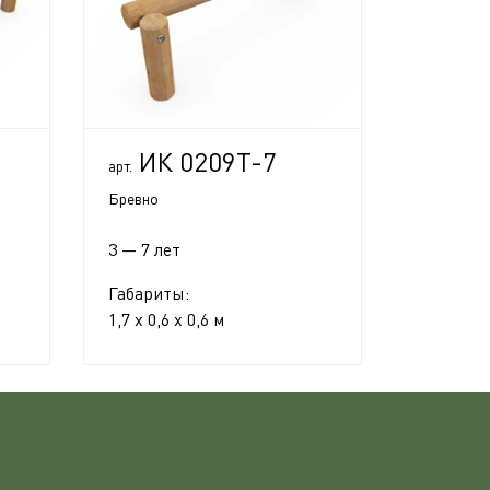
ИК 0209Т-7
арт.
Бревно
3 — 7 лет
Габариты:
1,7 x 0,6 x 0,6 м