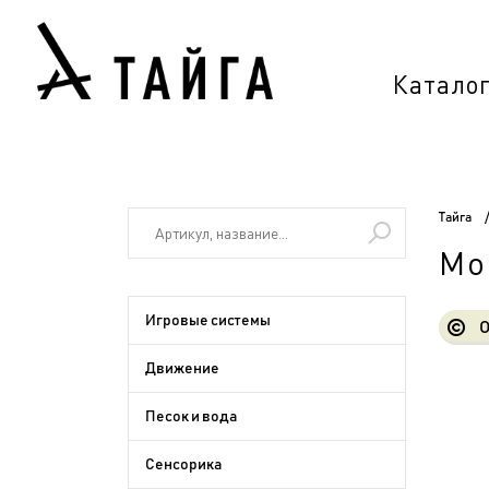
Катало
Тайга
Мо
Игровые системы
О
Движение
Песок и вода
Сенсорика