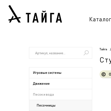
Катало
Тайга
Ст
Игровые системы
О
Движение
Песок и вода
Песочницы