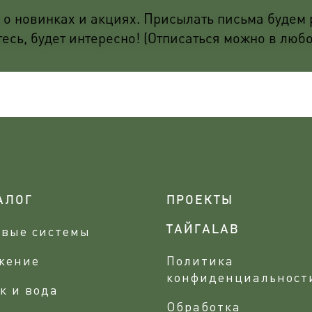
о новинках и акциях. Присылать письма будем р
сь, будет интересно! (Отписаться можно в люб
АЛОГ
ПРОЕКТЫ
овые системы
ТАЙГАLAB
жение
Политика
конфиденциальност
к и вода
Обработка