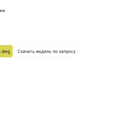
ии
ь.dwg
Скачать модель по запросу