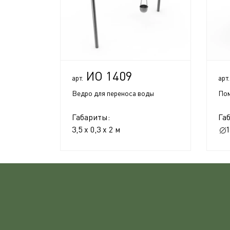
ИО 1409
арт.
арт.
Ведро для переноса воды
Пом
Габариты:
Га
3,5 x 0,3 x 2 м
1