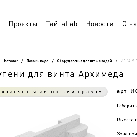
г
Проекты
ТайгаLab
Новости
О н
ИО 1419-
/
Каталог
/
Песок и вода
/
Оборудование для игры с водой
/
упени для винта Архимеда
арт. И
храняется авторским правом
Габариты 
Высота п
Зона при