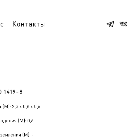
ас
Контакты
8
О 1419-8
(М): 2,3 x 0,8 x 0,6
адения (М): 0,6
земления (М): -