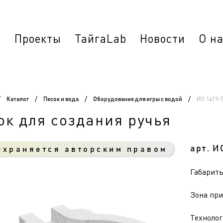
г
Проекты
ТайгаLab
Новости
О н
ИО 1419-
/
Каталог
/
Песок и вода
/
Оборудование для игры с водой
/
ок для создания ручья
арт. И
храняется авторским правом
Габариты 
Зона при
Технолог