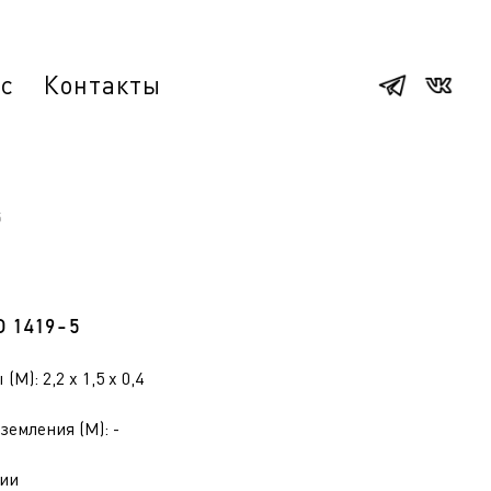
ас
Контакты
5
О 1419-5
(М): 2,2 x 1,5 x 0,4
земления (М): -
ии