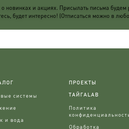
о новинках и акциях. Присылать письма будем р
сь, будет интересно! (Отписаться можно в люб
АЛОГ
ПРОЕКТЫ
овые системы
ТАЙГАLAB
жение
Политика
конфиденциальност
к и вода
Обработка