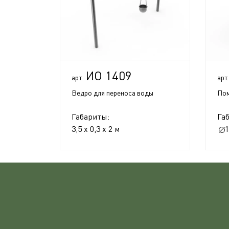
ИО 1409
арт.
арт.
Ведро для переноса воды
Пом
Габариты:
Га
3,5 x 0,3 x 2 м
1