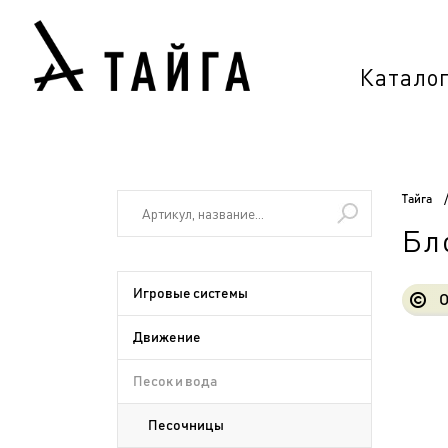
Катало
Тайга
Бл
Игровые системы
О
Движение
Песок и вода
Песочницы