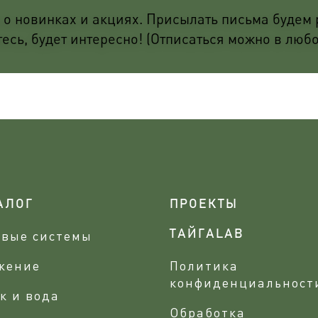
о новинках и акциях. Присылать письма будем р
сь, будет интересно! (Отписаться можно в люб
АЛОГ
ПРОЕКТЫ
овые системы
ТАЙГАLAB
жение
Политика
конфиденциальност
к и вода
Обработка