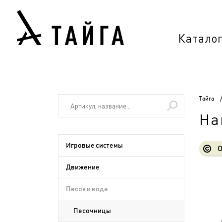
Катало
Тайга
На
Игровые системы
О
Движение
Песок и вода
Песочницы