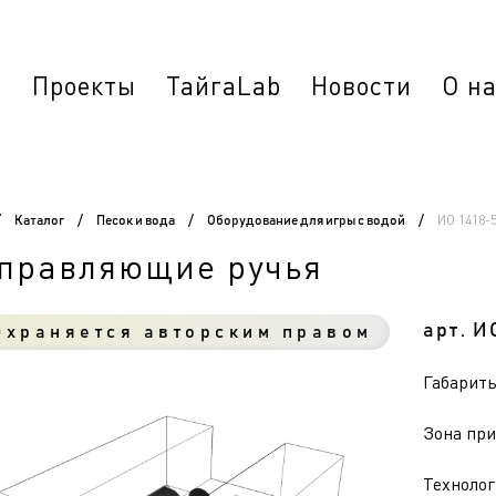
г
Проекты
ТайгаLab
Новости
О н
ИО 1418-
/
Каталог
/
Песок и вода
/
Оборудование для игры с водой
/
правляющие ручья
арт. И
храняется авторским правом
Габариты 
Зона при
Технолог