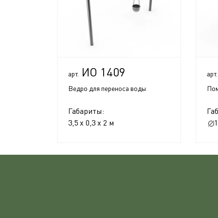
ИО 1409
арт.
арт.
Ведро для переноса воды
Пом
Габариты:
Га
3,5 x 0,3 x 2 м
1