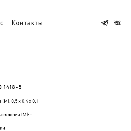
ас
Контакты
5
О 1418-5
(М): 0,5 x 0,4 x 0,1
земления (М): -
ии