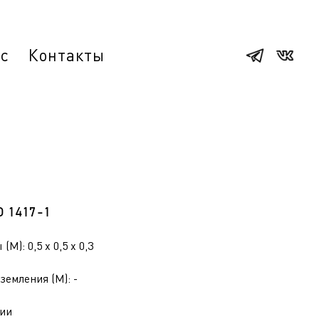
ас
Контакты
1
О 1417-1
(М): 0,5 x 0,5 x 0,3
земления (М): -
ии