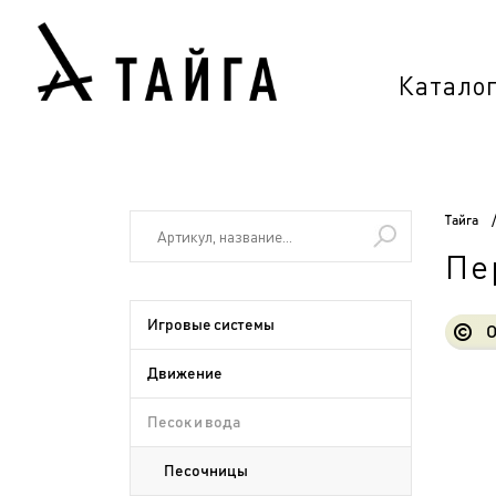
Катало
Тайга
Пе
Игровые системы
О
Движение
Песок и вода
Песочницы