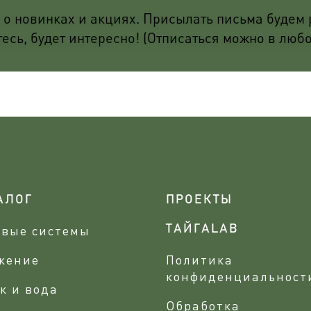
о новинках и акциях. Присылать письма будем р
сь, будет интересно! (Отписаться можно в люб
АЛОГ
ПРОЕКТЫ
овые системы
ТАЙГАLAB
жение
Политика
конфиденциальност
к и вода
Обработка