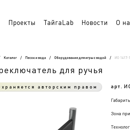
г
Проекты
ТайгаLab
Новости
О н
ИО 1417-
/
Каталог
/
Песок и вода
/
Оборудование для игры с водой
/
реключатель для ручья
арт. И
храняется авторским правом
Габариты 
Зона при
Технолог