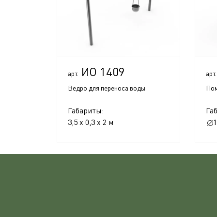
ИО 1409
арт.
арт.
Ведро для переноса воды
Пом
Габариты:
Га
3,5 x 0,3 x 2 м
1