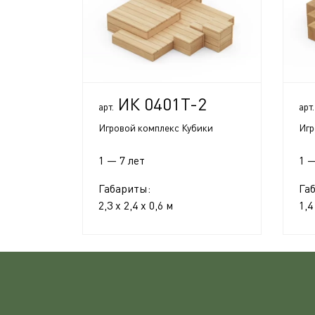
ИК 0401Т-2
арт.
арт.
Игровой комплекс Кубики
Игр
1 — 7 лет
1 —
Габариты:
Га
2,3 x 2,4 x 0,6 м
1,4