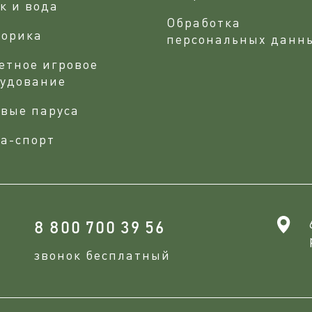
к и вода
Обработка
сорика
персональных данн
етное игровое
рудование
вые паруса
а-спорт
8 800 700 39 56
звонок бесплатный