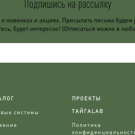
Подпишись на рассылку
о новинках и акциях. Присылать письма будем р
сь, будет интересно! (Отписаться можно в люб
АЛОГ
ПРОЕКТЫ
овые системы
ТАЙГАLAB
жение
Политика
конфиденциальност