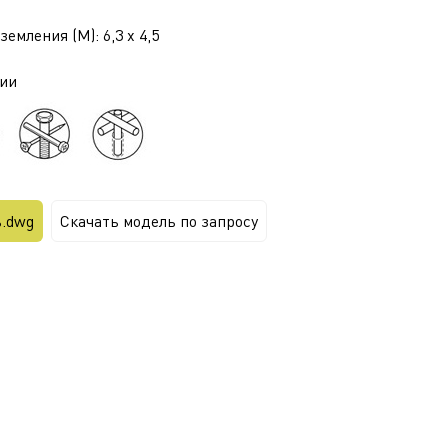
емления (М): 6,3 x 4,5
ии
ь.dwg
Скачать модель по запросу