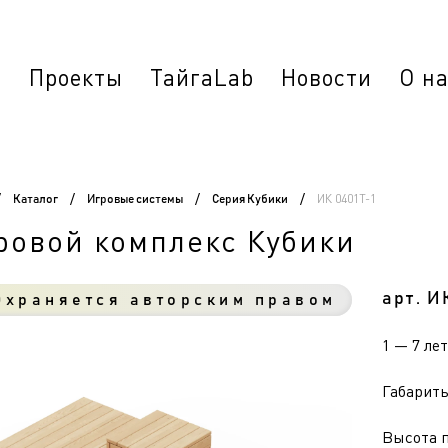
г
Проекты
ТайгаLab
Новости
О н
ИК 0401Т-1
/
Каталог
/
Игровые системы
/
Серия Кубики
/
ровой комплекс Кубики
арт. И
храняется авторским правом
1 — 7 лет
Габариты 
Высота п