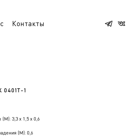
ас
Контакты
К 0401Т-1
(М): 3,3 x 1,5 x 0,6
адения (М): 0,6