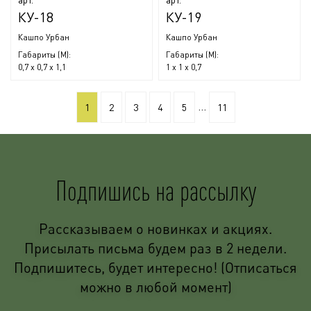
КУ-18
КУ-19
Кашпо Урбан
Кашпо Урбан
Габариты (М):
Габариты (М):
0,7 x 0,7 x 1,1
1 x 1 x 0,7
...
1
2
3
4
5
11
Подпишись на рассылку
Рассказываем о новинках и акциях.
Присылать письма будем раз в 2 недели.
Подпишитесь, будет интересно! (Отписаться
можно в любой момент)