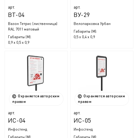
арт.
арт.
ВТ-04
ВУ-29
Вазон Тетрис (лиственница)
Велопарковка Урбан
RAL 7011 матовый
Габариты (М):
Габариты (М):
0,5 x 0,4 x 0,9
0,9 x 0,5 x 0,9
Охраняется авторским
Охраняется авторским
правом
правом
арт.
арт.
ИС-04
ИС-05
Инфостенд
Инфостенд
Габариты (М):
Габариты (М):