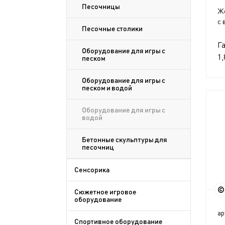
Песочницы
Же
с 
Песочные столики
Г
Оборудование для игры с
1,
песком
Оборудование для игры с
песком и водой
Оборудование для игры с
водой
Бетонные скульптуры для
песочниц
Сенсорика
Сюжетное игровое
оборудование
ар
Спортивное оборудование