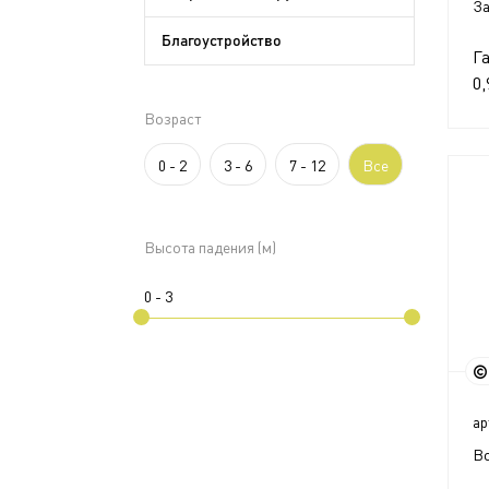
За
Благоустройство
Г
0,
Возраст
0 - 2
3 - 6
7 - 12
Все
Высота падения (м)
ар
Во