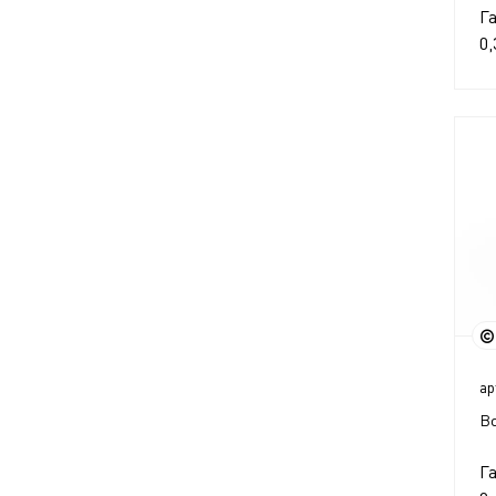
Г
0,
ар
Во
Г