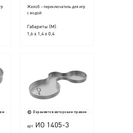
гр
Желоб – переключатель для игр
с водой
Габариты (М):
1,6 x 1,4 x 0,4
вом
Охраняется авторским правом
ИО 1405-3
арт.