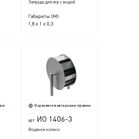
Запруда для игр с водой
Габариты (М):
1,8 x 1 x 0,3
вом
Охраняется авторским правом
ИО 1406-3
арт.
Водяное колесо