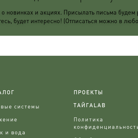
о новинках и акциях. Присылать письма будем р
сь, будет интересно! (Отписаться можно в люб
АЛОГ
ПРОЕКТЫ
овые системы
ТАЙГАLAB
жение
Политика
конфиденциальност
к и вода